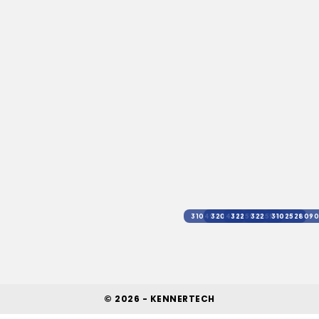
3104936250
3204256337
3225939631
3225944597
3102528090
© 2026 - KENNERTECH